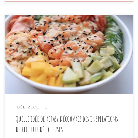
Introduction Déjà abordé dans notre article
précédent, lorsqu’il s’agit de préparer un repas, il
peut parfois être difficile de trouver l’inspiration. Que
ce soit pour le déjeuner, le dîner, ou même une
occasion spéciale, trouver la recette parfaite peut
être tout un défi. Ne vous inquiétez pas, car dans cet
[…]
IDÉE RECETTE
Quelle idée de repas? Découvrez des inspirations
de recettes délicieuses