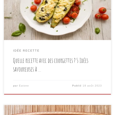
nous offrir les légumes. Les courgettes, légumes
polyvalents et délicieux, sont une véritable aubaine en
cuisine. Leur saveur douce et leur texture tendre en
font des ingrédients parfaits pour de nombreuses
recettes créatives. Que vous […]
IDÉE RECETTE
Quelle recette avec des courgettes ? 5 Idées
savoureuses à …
par
Eatzee
Publié
18 août 2023