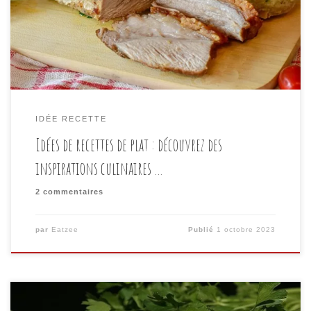
de recettes de plats délicieuses et créatives qui
éveilleront vos papilles et éblouiront vos invités. Que
[…]
IDÉE RECETTE
Idées de recettes de plat : découvrez des
inspirations culinaires …
2 commentaires
par
Eatzee
Publié
1 octobre 2023