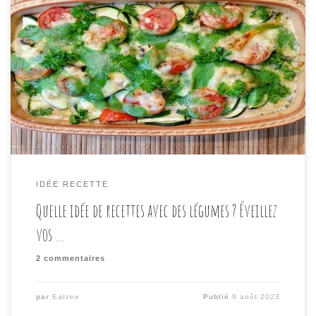
Introduction Comme abordé lors de notre précédent
article, trouver des idées de repas, notamment avec
des légumes, peut se révéler comme un défi. Or les
légumes, ces trésors de la nature regorgeant de
saveurs et de bienfaits pour la santé, sont une source
inestimable d’inspiration en cuisine. Que vous soyez
[…]
IDÉE RECETTE
Quelle idée de recettes avec des légumes ? Éveillez
vos …
2 commentaires
par
Eatzee
Publié
9 août 2023