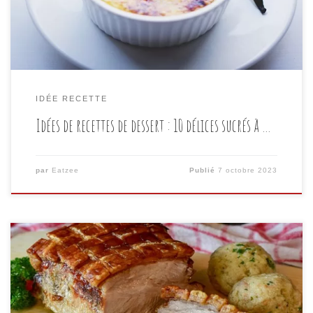
nous allons explorer dix délicieuses idées de recettes
dessert […]
IDÉE RECETTE
Idées de recettes de dessert : 10 délices sucrés à …
par
Eatzee
Publié
7 octobre 2023
Vous êtes à la recherche d’une idée recette plat
originale pour impressionner vos convives lors de
votre prochain dîner ? Ne cherchez pas plus loin !
Dans cet article, nous allons explorer diverses idées