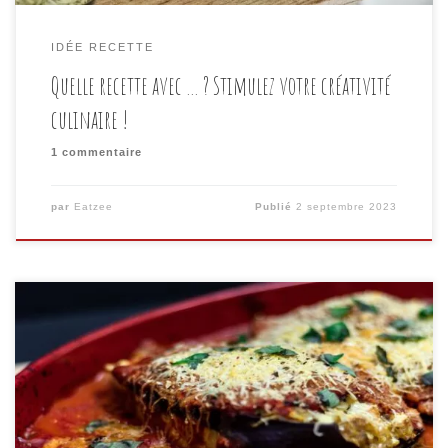
IDÉE RECETTE
Quelle recette avec … ? Stimulez votre créativité
culinaire !
1 commentaire
par
Eatzee
Publié
2 septembre 2023
Introduction Dans notre précédent article, nous avons
évoqué la myriade d’idées de recettes que nous
offrent les légumes. Les aubergines, ces légumes
polyvalents et savoureux, sont une véritable aubaine
en cuisine. Leur texture crémeuse et leur goût subtil