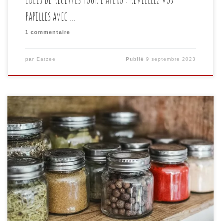
papilles avec …
1 commentaire
par
Eatzee
Publié
9 septembre 2023
Lorsque vous vous tenez devant un frigo bien rempli
mais que vous ne savez pas quoi cuisiner, vous n’êtes
pas seul(e). Tout le monde a déjà été confronté à
cette situation, qui est également décrite dans notre
article précédent. Cependant, la clé pour surmonter ce
défi est de stimuler votre […]