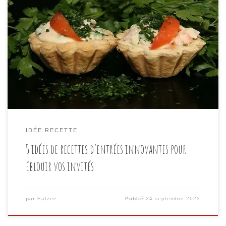
Lorsqu’il s’agit de préparer un repas mémorable, les
entrées jouent un rôle crucial. Elles sont le prélude,
l’avant-goût, la première impression que vous faites
sur vos invités. Alors pourquoi ne pas opter pour des
idées recettes entrée innovantes qui feront sensation
à chaque fois ? Dans cet article, nous allons […]
IDÉE RECETTE
5 idées de recettes d’entrées innovantes pour
éblouir vos invités
par
Eatzee
Publié
24 septembre 2023