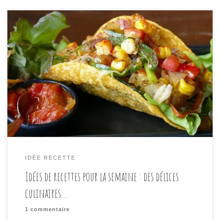
Nous l’avons déjà abordé dans nos articles
précédents. Chaque semaine, trouver des idées de
repas sains, délicieux et variés peut devenir un
véritable défi. La routine culinaire peut s’installer
rapidement, et il est parfois difficile de briser cette
monotonie. C’est pourquoi nous avons concocté cet
article pour vous fournir une […]
IDÉE RECETTE
Idées de recettes pour la semaine : des délices
culinaires …
1 commentaire