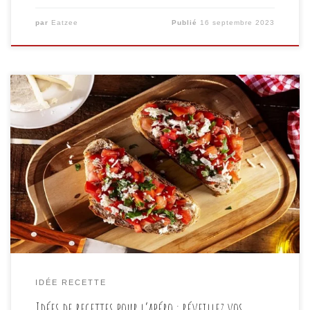
par
Eatzee
Publié
16 septembre 2023
L’apéritif est un moment privilégié pour se détendre,
discuter avec des amis et savourer de délicieuses
bouchées. Si vous êtes à la recherche d’idées de
recettes pour votre prochain apéro, vous êtes au bon
endroit ! Dans cet article, nous allons explorer une
variété d’idées recette apéro qui éveilleront vos […]
IDÉE RECETTE
Idées de recettes pour l’apéro : réveillez vos