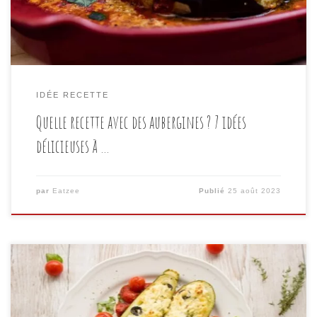
s’intègrent parfaitement dans une variété de plats,
des entrées aux plats principaux […]
IDÉE RECETTE
Quelle recette avec des aubergines ? 7 idées
délicieuses à …
par
Eatzee
Publié
25 août 2023
Introduction Dans notre article précédent, nous avons
abordé toutes les multitudes de recettes que peuvent