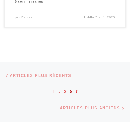
6 commentaires
par
Eatzee
Publié
5 août 2023
Navigation dans les articles
Articles plus récents
ARTICLES PLUS RÉCENTS
1
…
5
6
7
Ar
ARTICLES PLUS ANCIENS