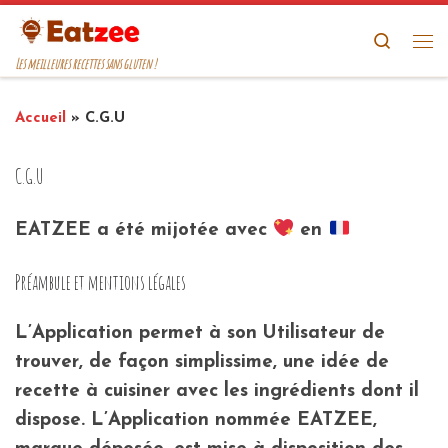
Passer au contenu
Search
Me
Les meilleures recettes sans gluten !
Accueil
»
C.G.U
C.G.U
EATZEE a été mijotée avec
en
Préambule et mentions légales
L’Application permet à son Utilisateur de
trouver, de façon simplissime, une idée de
recette à cuisiner avec les ingrédients dont il
dispose. L’Application nommée EATZEE,