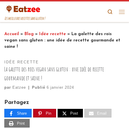
Passer au contenu
Search
Me
Les meilleures recettes sans gluten !
Accueil
»
Blog
»
Idée recette
»
La galette des rois
vegan sans gluten : une idée de recette gourmande et
saine !
IDÉE RECETTE
La galette des rois vegan sans gluten : une idée de recette
gourmande et saine !
par
Eatzee
|
Publié
6 janvier 2024
Partagez
Share
Pin
Post
Email
Print