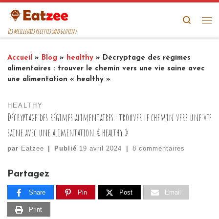
Passer au contenu
Search
Me
Les meilleures recettes sans gluten !
Accueil
»
Blog
»
healthy
»
Décryptage des régimes
alimentaires : trouver le chemin vers une vie saine avec
une alimentation « healthy »
HEALTHY
Décryptage des régimes alimentaires : trouver le chemin vers une vie
saine avec une alimentation « healthy »
par
Eatzee
|
Publié
19 avril 2024
|
8 commentaires
Partagez
Share
Pin
Post
Email
Print