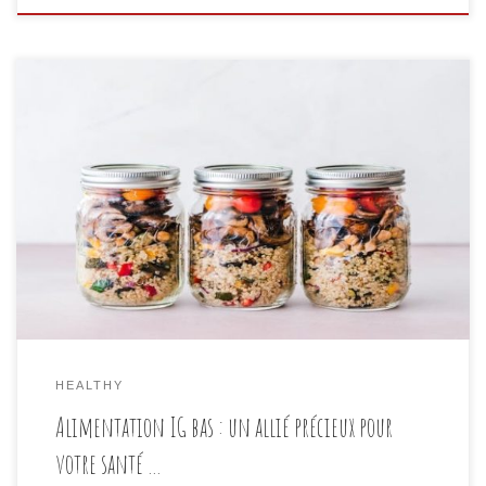
L’alimentation influence directement notre bien-être
et notre énergie. L’alimentation IG bas s’impose
aujourd’hui comme une solution naturelle pour
améliorer sa santé, stabiliser son poids et prévenir
certaines pathologies chroniques. Que vous cherchiez
à réguler votre glycémie, à perdre du poids ou
simplement à adopter une alimentation plus
équilibrée, comprendre le […]
HEALTHY
Alimentation IG bas : un allié précieux pour
votre santé …