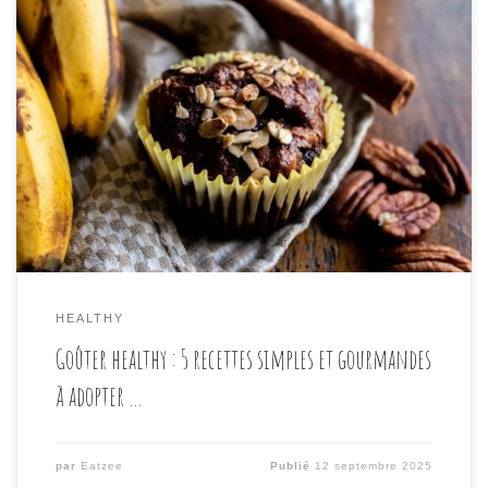
Le goûter fait partie des petits plaisirs de la journée.
Ce moment, souvent associé à l’enfance, reste
essentiel aussi bien pour les enfants que pour les
adultes. Pourtant, beaucoup hésitent à s’accorder
cette pause par peur de « craquer » ou de
consommer trop de sucre. En réalité, le goûter […]
HEALTHY
Goûter healthy : 5 recettes simples et gourmandes
à adopter …
par
Eatzee
Publié
12 septembre 2025