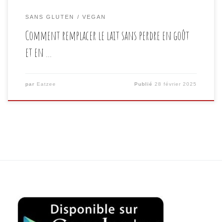
SANS GLUTEN
VEGAN
Comment remplacer le lait sans perdre en goût
et en …
par
Eatzee
Publié
28 février 2025