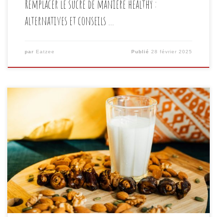
Remplacer le sucre de manière healthy :
alternatives et conseils …
par
Eatzee
Publié
28 février 2025
Le lait occupe une place importante dans notre
alimentation quotidienne. Que ce soit dans le café du
matin, les recettes de gâteaux, les sauces ou encore
les plats gratinés, il est omniprésent. Pourtant, pour
de nombreuses personnes, la consommation de lait de
vache pose problème, notamment à cause de
l’intolérance […]