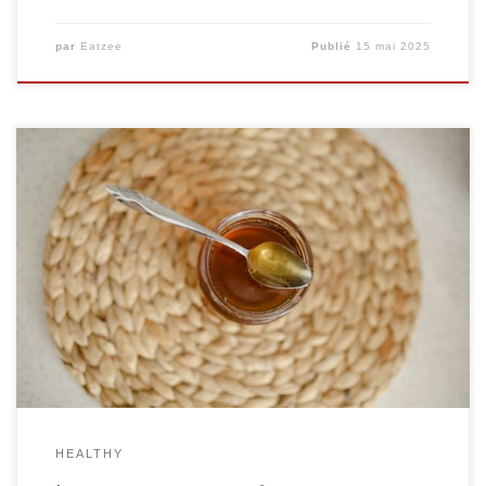
par
Eatzee
Publié
15 mai 2025
Le sucre raffiné est omniprésent dans notre
alimentation moderne, et ses effets sur la santé sont
de plus en plus décriés. En excès, il est associé à des
problèmes de surpoids, de diabète de type 2 et même
de maladies cardiovasculaires. Pourtant, il est difficile
de s’en passer, car il […]
HEALTHY