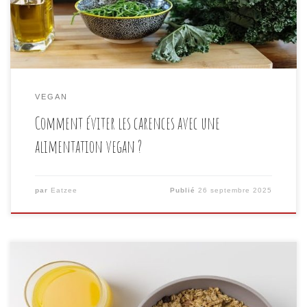
100 % végétale ? Dans cet article, tu découvriras non
seulement les nutriments […]
VEGAN
Comment éviter les carences avec une
alimentation vegan ?
par
Eatzee
Publié
26 septembre 2025
Le petit déjeuner est un repas clé qui donne le ton à