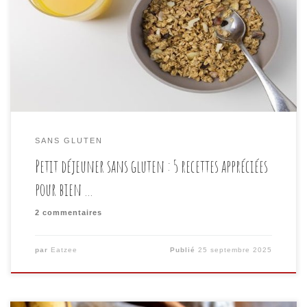
notre journée. Pourtant, lorsqu’on doit composer avec
une alimentation sans gluten et sans lactose, ce
moment de plaisir peut vite sembler limité ou
répétitif. Les traditionnelles tartines de pain beurré,
les croissants ou les bols de céréales au […]
SANS GLUTEN
Petit déjeuner sans gluten : 5 recettes appréciées
pour bien …
2 commentaires
par
Eatzee
Publié
25 septembre 2025