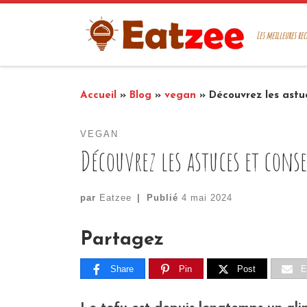
Passer au contenu
Les meilleures rec
Accueil
»
Blog
»
vegan
»
Découvrez les astuc
VEGAN
Découvrez les astuces et cons
par
Eatzee
|
Publié
4 mai 2024
Partagez
Share
Pin
Post
E