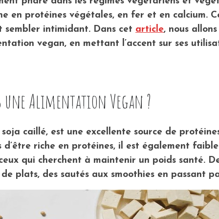
ment phare dans les régimes végétariens et végéta
che en protéines végétales, en fer et en calcium.
ut sembler intimidant. Dans cet
article
, nous allon
ntation vegan, en mettant l’accent sur ses utilisat
ns une Alimentation Vegan ?
 soja caillé, est une excellente source de protéin
s d’être riche en protéines, il est également faibl
 ceux qui cherchent à maintenir un poids santé. De
 de plats, des sautés aux smoothies en passant par