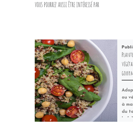
VOUS POURREZ AUSSI ÊTRE INTÉRESSÉ PAR
Publ
Plante
végéta
gour
Adop
ou v
à ma
du to
la […