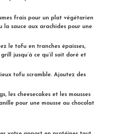
gumes frais pour un plat végétarien
ou la sauce aux arachides pour une
upez le tofu en tranches épaisses,
grill jusqu’à ce qu’il soit doré et
ieux tofu scramble. Ajoutez des
gs, les cheesecakes et les mousses
anille pour une mousse au chocolat
r votre apport en protéines tout