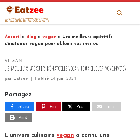
Passer au contenu
Search
Me
Les meilleures recettes sans gluten !
Accueil
»
Blog
»
vegan
»
Les meilleurs apéritifs
dînatoires vegan pour éblouir vos invités
VEGAN
Les meilleurs apéritifs dînatoires vegan pour éblouir vos invités
par
Eatzee
|
Publié
14 juin 2024
Partagez
Share
Pin
Post
Email
Print
L’univers culinaire
vegan
a connu une