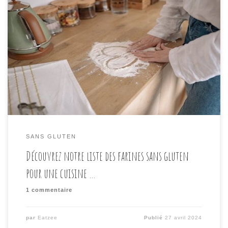
Vous êtes-vous déjà retrouvé devant les rayons de
farine, perdus entre les différentes options, en vous
demandant laquelle serait la meilleure pour vos
besoins alimentaires spécifiques ? Si vous suivez un
régime sans gluten, cette expérience peut être encore
plus déconcertante. Mais ne vous inquiétez pas, dans
cet article, nous […]
SANS GLUTEN
Découvrez notre liste des farines sans gluten
pour une cuisine …
1 commentaire
par
Eatzee
Publié
27 avril 2024