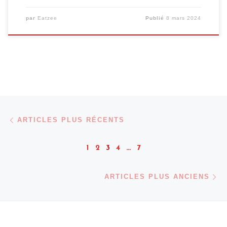
par
Eatzee
Publié
8 mars 2024
Navigation dans les articles
Articles plus récents
ARTICLES PLUS RÉCENTS
1
2
3
4
…
7
Ar
ARTICLES PLUS ANCIENS