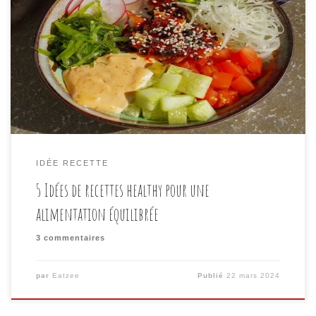
et équilibrée, il est parfois difficile de trouver des
recettes qui allient à la fois saveur, praticité et
bienfaits pour la santé. Heureusement, avec un peu
de créativité et d’inspiration, il est possible de
concocter des plats délicieux qui nourrissent le corps
et […]
IDÉE RECETTE
5 Idées de recettes healthy pour une
alimentation équilibrée
3 commentaires
par
Eatzee
Publié
22 mars 2024