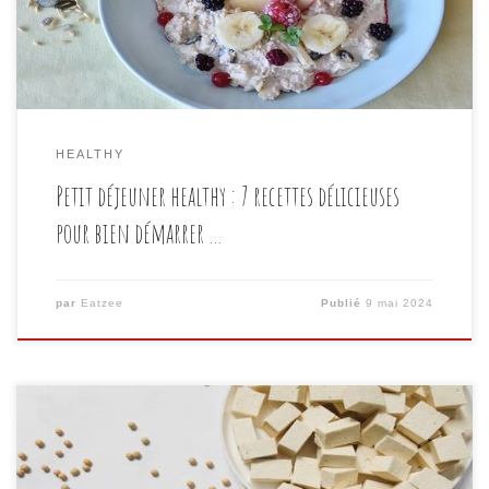
des choix alimentaires sains et nourrissants ? Dans
[…]
HEALTHY
Petit déjeuner healthy : 7 recettes délicieuses
pour bien démarrer …
par
Eatzee
Publié
9 mai 2024
Le tofu est depuis longtemps un aliment phare dans
les régimes végétariens et végétaliens. Non seulement