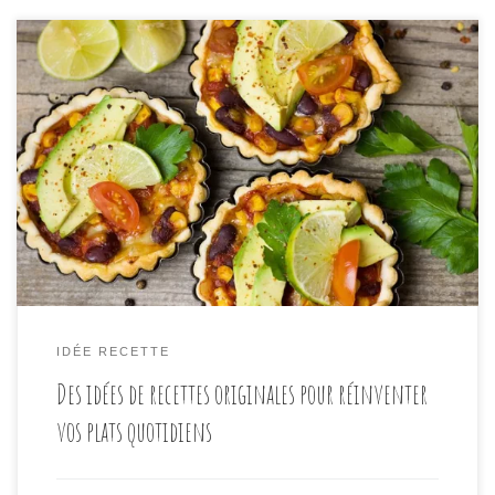
Les repas quotidiens peuvent parfois sembler
monotones, mais avec un peu de créativité et
d’inspiration, vous pouvez transformer chaque repas
en une expérience culinaire excitante. Avec une
multitude d’ingrédients disponibles et une variété
infinie de techniques de cuisson, il existe une infinité
de façons de réinventer vos plats préférés. Dans […]
IDÉE RECETTE
Des idées de recettes originales pour réinventer
vos plats quotidiens