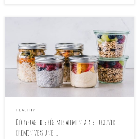
Bienvenue dans le monde passionnant de la nutrition
« healthy » ! Avec l’essor croissant de la conscience
de la santé et du bien-être, il n’est pas surprenant
que les régimes alimentaires « healthy » soient
devenus un sujet brûlant de nos jours. Des régimes
méditerranéen et à indice glycémique bas (IG bas) au
[…]
HEALTHY
Décryptage des régimes alimentaires : trouver le
chemin vers une …