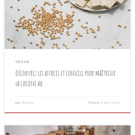
il est polyvalent, mais il est également riche en
protéines végétales, en fer et en calcium. Cependant,
pour ceux qui ne sont pas familiers avec sa
préparation, il peut sembler intimidant. Dans cet
article, […]
VEGAN
Découvrez les astuces et conseils pour maîtriser
la cuisine au …
par
Eatzee
Publié
4 mai 2024