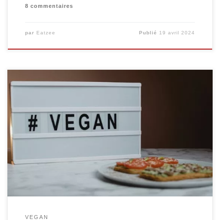
8 commentaires
par
Eatzee
Publié
19 avril 2024
Introduction L’alimentation vegan, souvent définie
comme un mode de vie plus qu’un simple régime
alimentaire, gagne en popularité de nos jours. Que ce
soit pour des raisons éthiques, environnementales ou
de santé, de plus en plus de personnes optent pour un
régime végétalien. Mais qu’est-ce que cela signifie
réellement, et […]
VEGAN