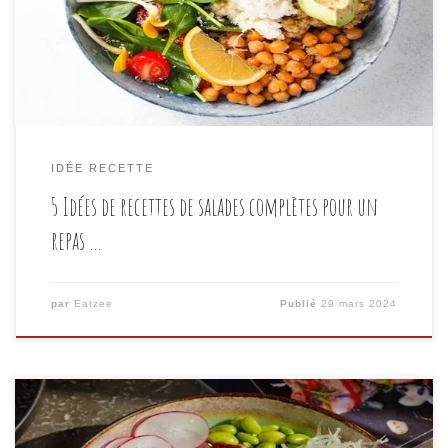
une alimentation saine et équilibrée. Que vous soyez
végétarien, amateur de viande ou adepte du régime
paléo, les salades […]
IDÉE RECETTE
5 Idées de recettes de salades complètes pour un
repas …
par
Eatzee
Publié
29 mars 2024
Dans notre quête constante d’une alimentation saine