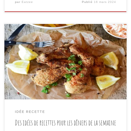
par
Eatzee
Publié
16 mars 2024
Planifier les repas de la semaine peut être un défi,
surtout lorsqu’il s’agit de trouver des recettes saines,
délicieuses et rapides à préparer. Heureusement, avec
un peu de créativité et de planification, il est possible
de concocter des dîners variés et savoureux chaque
soir. Dans cet article, nous partagerons quelques […]
IDÉE RECETTE
Des idées de recettes pour les dîners de la semaine