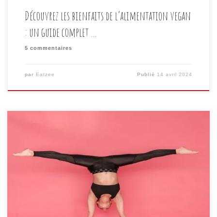
Découvrez les bienfaits de l’alimentation vegan
: un guide complet …
5 commentaires
par
Eatzee
Publié
14 avril 2024
Introduction: L’élimination du gluten de son
alimentation est devenue une tendance de plus en
plus populaire ces dernières années, que ce soit pour
des raisons de santé ou par choix personnel. Pour
ceux qui souffrent de maladies comme la maladie
cœliaque ou qui ont une sensibilité au gluten, suivre
un […]