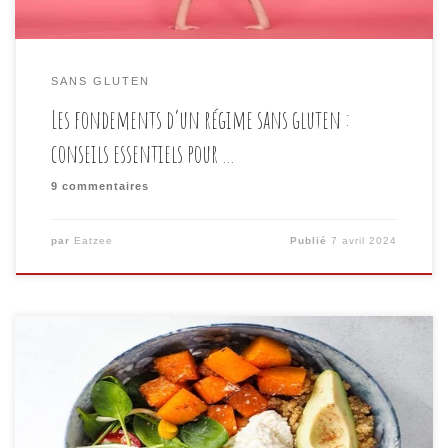
SANS GLUTEN
Les fondements d’un régime sans gluten :
conseils essentiels pour …
9 commentaires
par
Eatzee
Publié
7 avril 2024
Dans le monde de la cuisine, les salades ne sont pas
seulement des accompagnements fades ou des plats
d’appoint ennuyeux. Elles peuvent être des repas
complets, savoureux et nourrissants, parfaits pour